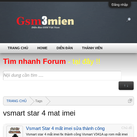
Đăng nhập
TRANG CHỦ
HOME
DIỄN ĐÀN
THÀNH VIÊN
Tìm nhanh Forum
- tại đây !!
↑ ↓
TRANG CHỦ
Tags
vsmart star 4 mat imei
Vsmart Star 4 mất imei sửa thành công
Chủ đề
Vsmart star 4 mất imei fix thành công Vsmart V341A up rom mất imei