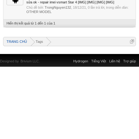
sửa ok - repair imei vsmart Star 4 [IMG] [IMG] [IMG] [IMG]
Chủ đề bởi:
TrongNguyen132
,
18/12/21
, 0 lần trả lời, trong diễn đàn:
OTHER MODEL
Hiển thị kết quả từ 1 đến 1 của 1
TRANG CHỦ
Tags
Designed by
Brivium LLC.
Hydrogen
Tiếng Việt
Liên hệ
Trợ giúp