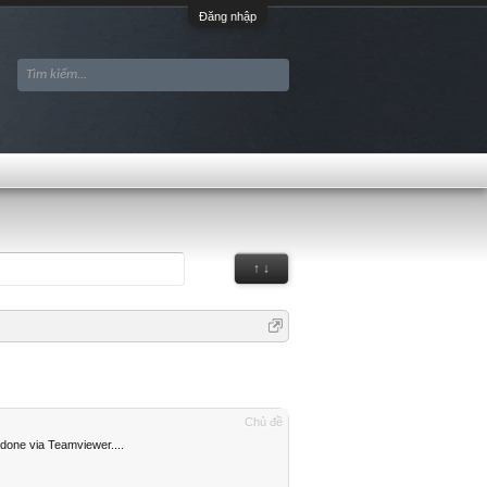
Đăng nhập
↑ ↓
Chủ đề
one via Teamviewer....