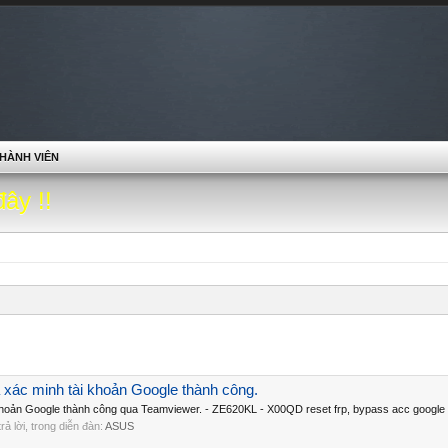
HÀNH VIÊN
đây !!
xác minh tài khoản Google thành công.
hoản Google thành công qua Teamviewer. - ZE620KL - X00QD reset frp, bypass acc google d
 trả lời, trong diễn đàn:
ASUS