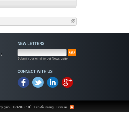
NEW LETTERS
GO
ng
Submit your email to get News Letter
CONNECT WITH US
rợ giúp
TRANG CHỦ
Lên đầu trang
Brivium