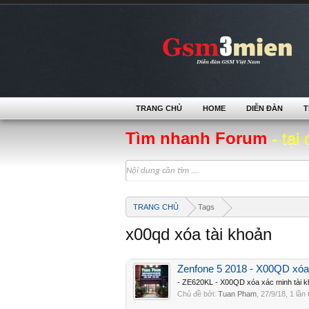
TRANG CHỦ
HOME
DIỄN ĐÀN
T
Tìm nhanh Forum
- tại 
TRANG CHỦ
Tags
x00qd xóa tài khoản
Zenfone 5 2018 - X00QD xóa 
- ZE620KL - X00QD xóa xác minh tài k
Chủ đề bởi:
Tuan Pham
,
27/9/18
, 1 lần