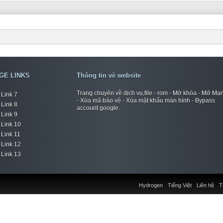
GE LINKS
Thông tin về website
Trang chuyên về dịch vụ,file - rom - Mở khóa - Mở Mạ
Link 7
- Xóa mã bảo vệ - Xóa mật khẩu màn hình - Bypass
Link 8
account google.
Link 9
Link 10
Link 11
Link 12
Link 13
Hydrogen
Tiếng Việt
Liên hệ
T