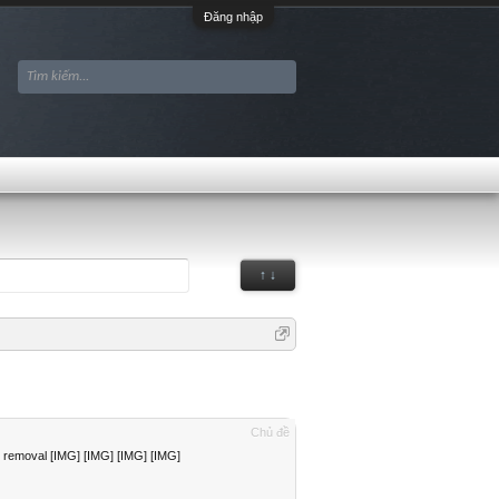
Đăng nhập
↑ ↓
Chủ đề
emoval [IMG] [IMG] [IMG] [IMG]