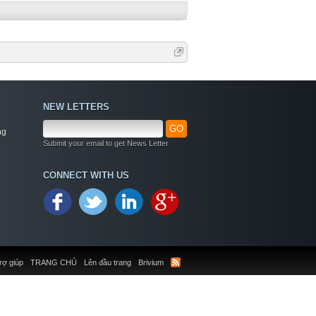
NEW LETTERS
GO
ng
Submit your email to get News Letter
CONNECT WITH US
rợ giúp
TRANG CHỦ
Lên đầu trang
Brivium