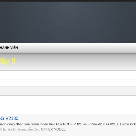
HÀNH VIÊN
đây !!
5G V2130
hành công Nhận xoá demo mode Vivo PD2167CF PD2167F - Vivo V23 5G V2130 Demo lock r
 0 lần trả lời, trong diễn đàn:
OTHER MODEL