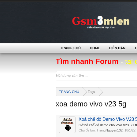
TRANG CHỦ
HOME
DIỄN ĐÀN
T
Tìm nhanh Forum
- tại 
TRANG CHỦ
Tags
xoa demo vivo v23 5g
Xoá chế độ Demo Vivo V23 
Gỡ bỏ chế độ demo cho Vivo V23 5G t
Chủ đề bởi:
TrongNguyen132
,
18/1/22
,