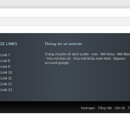
GE LINKS
Thông tin về website
Trang chuyên về dịch vụ,file - rom - Mở khóa - Mở Mạ
Link 7
- Xóa mã bảo vệ - Xóa mật khẩu màn hình - Bypass
Link 8
account google.
Link 9
Link 10
Link 11
Link 12
Link 13
Hydrogen
Tiếng Việt
Liên hệ
T