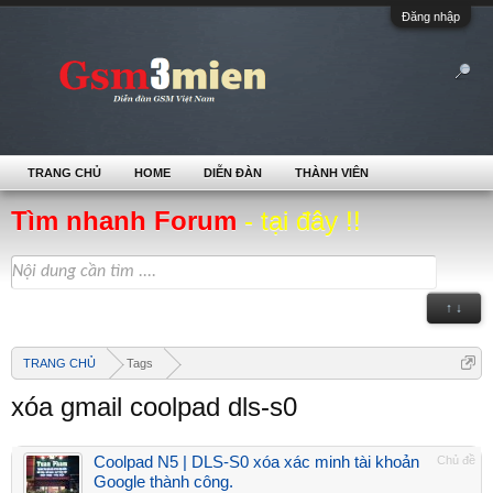
Đăng nhập
TRANG CHỦ
HOME
DIỄN ĐÀN
THÀNH VIÊN
Tìm nhanh Forum
- tại đây !!
↑ ↓
TRANG CHỦ
Tags
xóa gmail coolpad dls-s0
Coolpad N5 | DLS-S0 xóa xác minh tài khoản
Chủ đề
Google thành công.