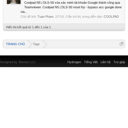
Coolpad N5 | DLS-S0 xóa xác minh tài khoản Google thành công qua
Teamviewer. Coolpad N5 | DLS-S0 reset frp - bypass acc google done
via...
Chủ đề bởi:
Tuan Pham
,
2/7/19
, 0 lần trả lời, trong diễn đàn:
COOLPAD
Hiển thị kết quả từ 1 đến 1 của 1
TRANG CHỦ
Tags
Designed by
Brivium LLC.
Hydrogen
Tiếng Việt
Liên hệ
Trợ giúp