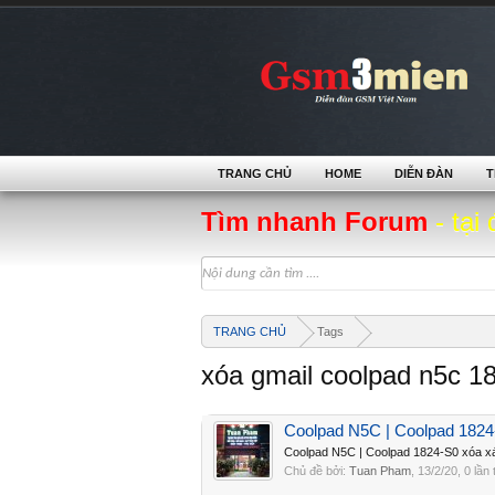
TRANG CHỦ
HOME
DIỄN ĐÀN
T
Tìm nhanh Forum
- tại 
TRANG CHỦ
Tags
xóa gmail coolpad n5c 1
Coolpad N5C | Coolpad 1824-
Coolpad N5C | Coolpad 1824-S0 xóa xá
Chủ đề bởi:
Tuan Pham
,
13/2/20
, 0 lần