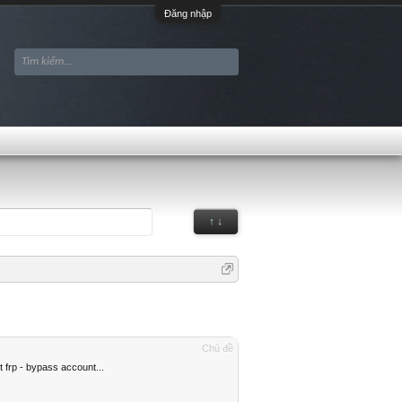
Đăng nhập
↑ ↓
Chủ đề
frp - bypass account...