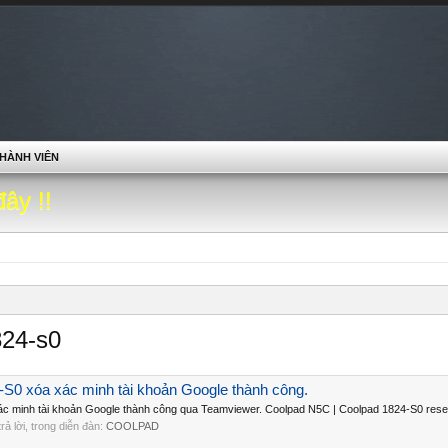
HÀNH VIÊN
đây !!
824-s0
S0 xóa xác minh tài khoản Google thành công.
c minh tài khoản Google thành công qua Teamviewer. Coolpad N5C | Coolpad 1824-S0 reset 
 trả lời, trong diễn đàn:
COOLPAD