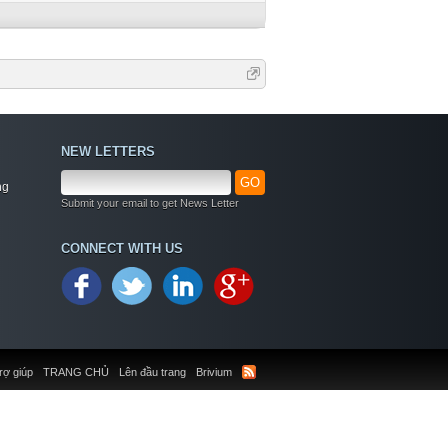
NEW LETTERS
GO
ng
Submit your email to get News Letter
CONNECT WITH US
rợ giúp
TRANG CHỦ
Lên đầu trang
Brivium