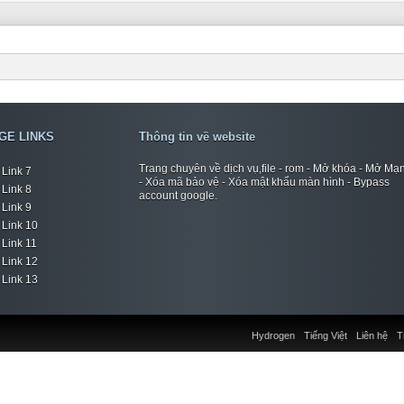
GE LINKS
Thông tin về website
Trang chuyên về dịch vụ,file - rom - Mở khóa - Mở Mạ
Link 7
- Xóa mã bảo vệ - Xóa mật khẩu màn hình - Bypass
Link 8
account google.
Link 9
Link 10
Link 11
Link 12
Link 13
Hydrogen
Tiếng Việt
Liên hệ
T