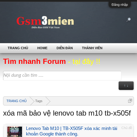
Đăng nhập
TRANG CHỦ
HOME
DIỄN ĐÀN
THÀNH VIÊN
Tìm nhanh Forum
- tại đây !!
↑ ↓
TRANG CHỦ
Tags
xóa mã bảo vệ lenovo tab m10 tb-x505f
Lenovo Tab M10 | TB-X505F xóa xác minh tài
Chủ đề
khoản Google thành công.