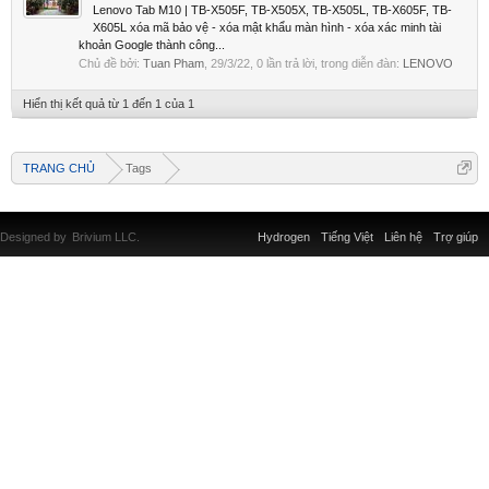
Lenovo Tab M10 | TB-X505F, TB-X505X, TB-X505L, TB-X605F, TB-
X605L xóa mã bảo vệ - xóa mật khẩu màn hình - xóa xác minh tài
khoản Google thành công...
Chủ đề bởi:
Tuan Pham
,
29/3/22
, 0 lần trả lời, trong diễn đàn:
LENOVO
Hiển thị kết quả từ 1 đến 1 của 1
TRANG CHỦ
Tags
Designed by
Brivium LLC.
Hydrogen
Tiếng Việt
Liên hệ
Trợ giúp