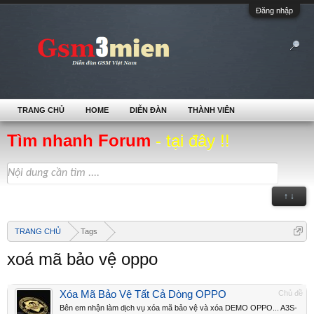
Đăng nhập
TRANG CHỦ
HOME
DIỄN ĐÀN
THÀNH VIÊN
Tìm nhanh Forum
- tại đây !!
↑ ↓
TRANG CHỦ
Tags
xoá mã bảo vệ oppo
Xóa Mã Bảo Vệ Tất Cả Dòng OPPO
Chủ đề
Bên em nhận làm dịch vụ xóa mã bảo vệ và xóa DEMO OPPO... A3S-