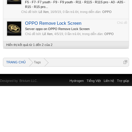
F5 - F7- F7 youth - F9 - F9 youth - R11 - R11S - R11S pro - A3 - A3S -
R15 - R15 pro...
Chủ đề bởi:
Lê Xen
,
16/9/19
, 0 lần trả lời, trong diễn đàn:
OPPO
OPPO Remove Lock Screen
Chủ đề
Server oppo on OPPO Remove Lock Screen
Chủ đề bởi:
Lê Xen
,
4/5/19
, 0 lần trả lời, trong diễn đàn:
OPPO
Hiển thị kết quả từ 1 đến 2 của 2
TRANG CHỦ
Tags
Designed by
Brivium LLC.
Hydrogen
Tiếng Việt
Liên hệ
Trợ giúp