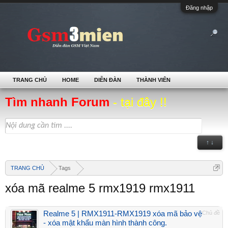
Đăng nhập
TRANG CHỦ
HOME
DIỄN ĐÀN
THÀNH VIÊN
Tìm nhanh Forum
- tại đây !!
↑ ↓
TRANG CHỦ
Tags
xóa mã realme 5 rmx1919 rmx1911
Realme 5 | RMX1911-RMX1919 xóa mã bảo vệ
Chủ đề
- xóa mật khẩu màn hình thành công.