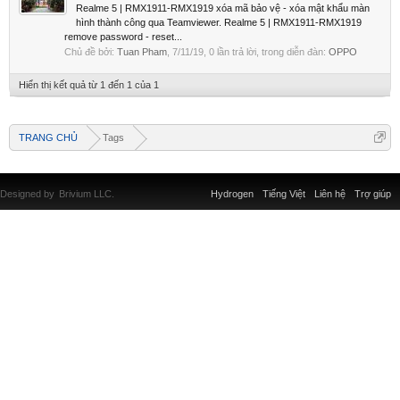
Realme 5 | RMX1911-RMX1919 xóa mã bảo vệ - xóa mật khẩu màn
hình thành công qua Teamviewer. Realme 5 | RMX1911-RMX1919
remove password - reset...
Chủ đề bởi:
Tuan Pham
,
7/11/19
, 0 lần trả lời, trong diễn đàn:
OPPO
Hiển thị kết quả từ 1 đến 1 của 1
TRANG CHỦ
Tags
Designed by
Brivium LLC.
Hydrogen
Tiếng Việt
Liên hệ
Trợ giúp