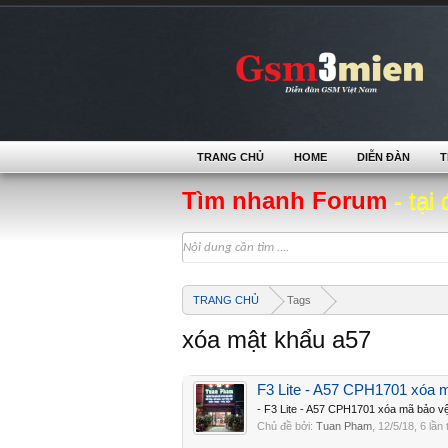
TRANG CHỦ
HOME
DIỄN ĐÀN
T
Tìm nhanh Forum
- tại 
TRANG CHỦ
Tags
xóa mật khẩu a57
F3 Lite - A57 CPH1701 xóa m
- F3 Lite - A57 CPH1701 xóa mã bảo vệ
Chủ đề bởi:
Tuan Pham
,
12/5/18
, 6 lần