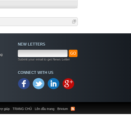
NEW LETTERS
GO
ng
Submit your email to get News Letter
CONNECT WITH US
rợ giúp
TRANG CHỦ
Lên đầu trang
Brivium