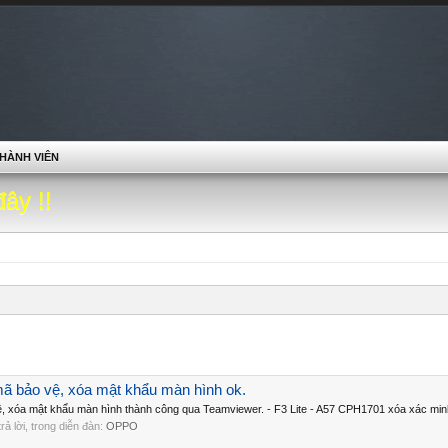
HÀNH VIÊN
đây !!
ã bảo vệ, xóa mật khẩu màn hình ok.
, xóa mật khẩu màn hình thành công qua Teamviewer. - F3 Lite - A57 CPH1701 xóa xác minh
 trả lời, trong diễn đàn:
OPPO