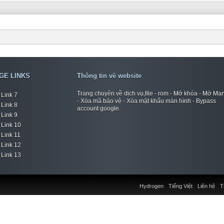
GE LINKS
Thông tin về website
Trang chuyên về dịch vụ,file - rom - Mở khóa - Mở Mạ
Link 7
- Xóa mã bảo vệ - Xóa mật khẩu màn hình - Bypass
Link 8
account google.
Link 9
Link 10
Link 11
Link 12
Link 13
Hydrogen
Tiếng Việt
Liên hệ
T