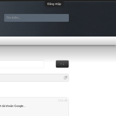
Đăng nhập
↑ ↓
Chủ đề
 tài khoản Google...