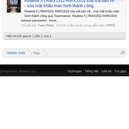
Realme 5 | RMX1911-RMX1919 xóa mã bảo vệ
Chủ đề
- xóa mật khẩu màn hình thành công.
Realme 5 | RMX1911-RMX1919 xóa mã bảo vệ - xóa mật khẩu màn
hình thành công qua Teamviewer. Realme 5 | RMX1911-RMX1919
remove password - reset...
Chủ đề bởi:
Tuan Pham
,
7/11/19
, 0 lần trả lời, trong diễn đàn:
OPPO
Hiển thị kết quả từ 1 đến 1 của 1
TRANG CHỦ
Tags
Designed by
Brivium LLC.
Hydrogen
Tiếng Việt
Liên hệ
Trợ giúp