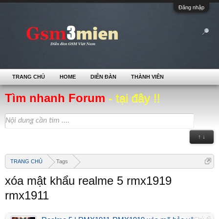
Đăng nhập
TRANG CHỦ
HOME
DIỄN ĐÀN
THÀNH VIÊN
Tìm nhanh Forum
- tại đây !!
↑ ↓
TRANG CHỦ
Tags
xóa mật khẩu realme 5 rmx1919
rmx1911