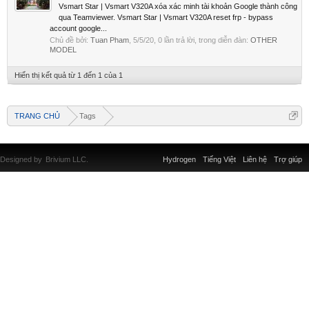
Vsmart Star | Vsmart V320A xóa xác minh tài khoản Google thành công
qua Teamviewer. Vsmart Star | Vsmart V320A reset frp - bypass
account google...
Chủ đề bởi:
Tuan Pham
,
5/5/20
, 0 lần trả lời, trong diễn đàn:
OTHER
MODEL
Hiển thị kết quả từ 1 đến 1 của 1
TRANG CHỦ
Tags
Designed by
Brivium LLC.
Hydrogen
Tiếng Việt
Liên hệ
Trợ giúp