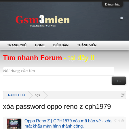
Đăng nhập
TRANG CHỦ
HOME
DIỄN ĐÀN
THÀNH VIÊN
Tìm nhanh Forum
- tại đây !!
↑ ↓
TRANG CHỦ
Tags
xóa password oppo reno z cph1979
Oppo Reno Z | CPH1979 xóa mã bảo vệ - xóa
Chủ đề
mật khẩu màn hình thành công.