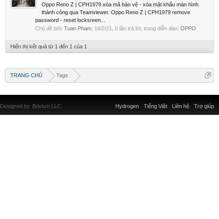
Oppo Reno Z | CPH1979 xóa mã bảo vệ - xóa mật khẩu màn hình
thành công qua Teamviewer. Oppo Reno Z | CPH1979 remove
password - reset locksreen...
Chủ đề bởi:
Tuan Pham
,
16/2/21
, 0 lần trả lời, trong diễn đàn:
OPPO
Hiển thị kết quả từ 1 đến 1 của 1
TRANG CHỦ
Tags
Designed by
Brivium LLC.
Hydrogen
Tiếng Việt
Liên hệ
Trợ giúp