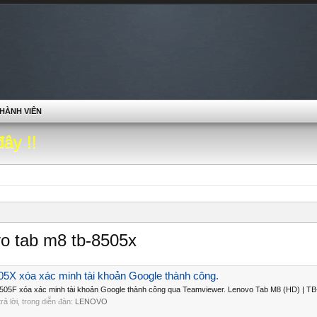
HÀNH VIÊN
đây !!
vo tab m8 tb-8505x
5X xóa xác minh tài khoản Google thành công.
05F xóa xác minh tài khoản Google thành công qua Teamviewer. Lenovo Tab M8 (HD) | TB-
 trả lời, trong diễn đàn:
LENOVO