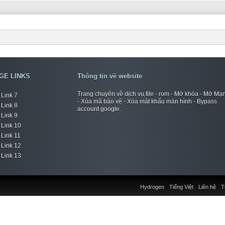
GE LINKS
Thông tin về website
Trang chuyên về dịch vụ,file - rom - Mở khóa - Mở Mạ
Link 7
- Xóa mã bảo vệ - Xóa mật khẩu màn hình - Bypass
Link 8
account google.
Link 9
Link 10
Link 11
Link 12
Link 13
Hydrogen
Tiếng Việt
Liên hệ
T