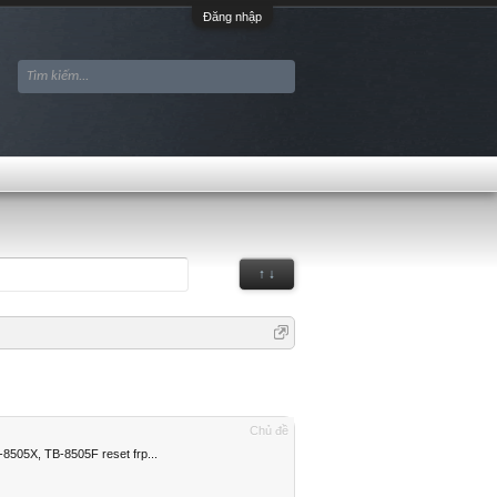
Đăng nhập
↑ ↓
Chủ đề
8505X, TB-8505F reset frp...