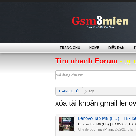
TRANG CHỦ
HOME
DIỄN ĐÀN
T
Tìm nhanh Forum
- tại 
TRANG CHỦ
Tags
xóa tài khoản gmail leno
Lenovo Tab M8 (HD) | TB-850
Lenovo Tab M8 (HD) | TB-8505X, TB-85
Chủ đề bởi:
Tuan Pham
,
27/2/21
, 0 lần