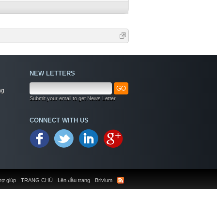
NEW LETTERS
GO
ng
Submit your email to get News Letter
CONNECT WITH US
rợ giúp
TRANG CHỦ
Lên đầu trang
Brivium