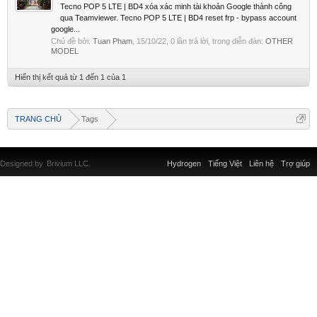
Tecno POP 5 LTE | BD4 xóa xác minh tài khoản Google thành công
qua Teamviewer. Tecno POP 5 LTE | BD4 reset frp - bypass account
google...
Chủ đề bởi:
Tuan Pham
,
15/10/22
, 0 lần trả lời, trong diễn đàn:
OTHER
MODEL
Hiển thị kết quả từ 1 đến 1 của 1
TRANG CHỦ
Tags
Designed by
Brivium LLC.
Hydrogen
Tiếng Việt
Liên hệ
Trợ giúp