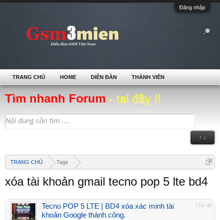
Đăng nhập
TRANG CHỦ
HOME
DIỄN ĐÀN
THÀNH VIÊN
Tìm nhanh Forum
- tại đây !!
↑ ↓
TRANG CHỦ
Tags
xóa tài khoản gmail tecno pop 5 lte bd4
Tecno POP 5 LTE | BD4 xóa xác minh tài
Chủ đề
khoản Google thành công.