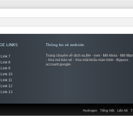
GE LINKS
Thông tin về website
Trang chuyên về dịch vụ,file - rom - Mở khóa - Mở Mạ
Link 7
- Xóa mã bảo vệ - Xóa mật khẩu màn hình - Bypass
Link 8
account google.
Link 9
Link 10
Link 11
Link 12
Link 13
Hydrogen
Tiếng Việt
Liên hệ
T