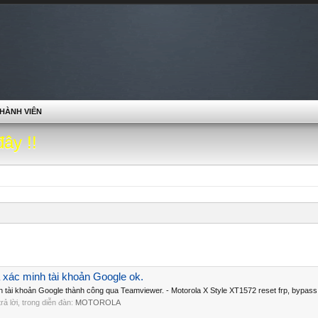
HÀNH VIÊN
đây !!
 xác minh tài khoản Google ok.
 tài khoản Google thành công qua Teamviewer. - Motorola X Style XT1572 reset frp, bypass 
 trả lời, trong diễn đàn:
MOTOROLA