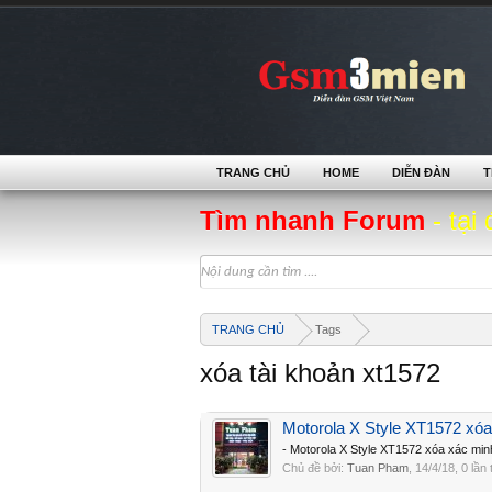
TRANG CHỦ
HOME
DIỄN ĐÀN
T
Tìm nhanh Forum
- tại 
TRANG CHỦ
Tags
xóa tài khoản xt1572
Motorola X Style XT1572 xóa
- Motorola X Style XT1572 xóa xác minh
Chủ đề bởi:
Tuan Pham
,
14/4/18
, 0 lần