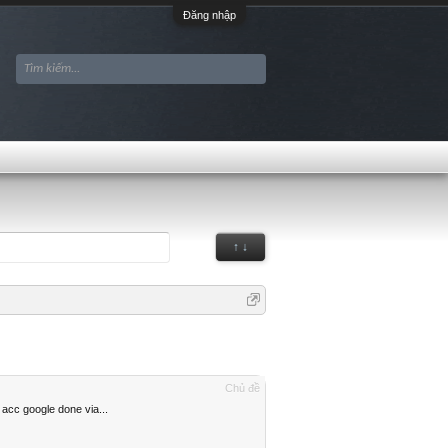
Đăng nhập
↑ ↓
Chủ đề
acc google done via...