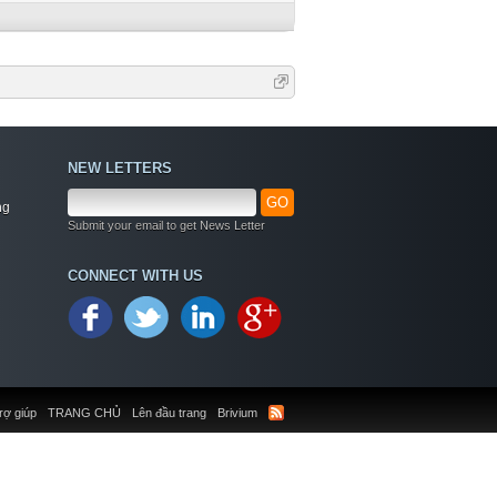
NEW LETTERS
GO
ng
Submit your email to get News Letter
CONNECT WITH US
rợ giúp
TRANG CHỦ
Lên đầu trang
Brivium