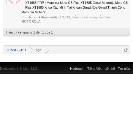
XT1685 FRP | Motorola Moto G5 Plus XT1685 Gmail Motorola Moto G5
Plus XT1685 Khóa Xác Minh Tài Khoản Gmail,Xóa Gmail Thành Công
Motorola Moto G5...
Chủ đề bởi:
kithuatmobile
,
17/5/19
, 0 lần trả lời, trong diễn đàn:
MOTOROLA
Hiển thị kết quả từ 1 đến 1 của 1
TRANG CHỦ
Tags
Designed by
Brivium LLC.
Hydrogen
Tiếng Việt
Liên hệ
Trợ giúp