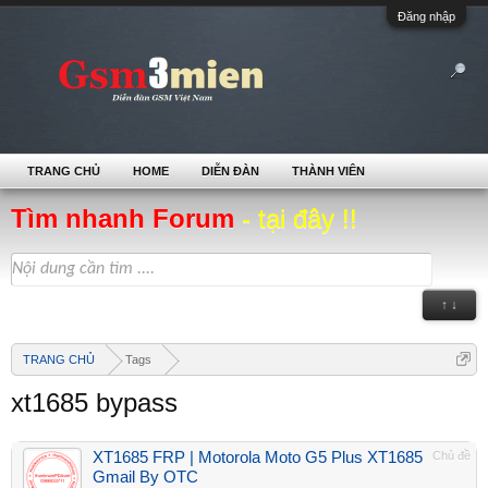
Đăng nhập
TRANG CHỦ
HOME
DIỄN ĐÀN
THÀNH VIÊN
Tìm nhanh Forum
- tại đây !!
↑ ↓
TRANG CHỦ
Tags
xt1685 bypass
XT1685 FRP | Motorola Moto G5 Plus XT1685
Chủ đề
Gmail By OTC