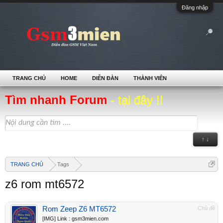
Đăng nhập
TRANG CHỦ
HOME
DIỄN ĐÀN
THÀNH VIÊN
Tìm nhanh Forum
- tại đây !!
↑ ↓
TRANG CHỦ
Tags
z6 rom mt6572
Rom Zeep Z6 MT6572
Chủ đề
[IMG] Link : gsm3mien.com