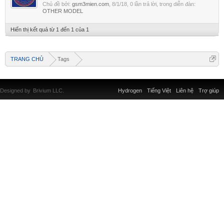
Chủ đề bởi:
gsm3mien.com
,
8/1/18
, 0 lần trả lời, trong diễn đàn:
OTHER MODEL
Hiển thị kết quả từ 1 đến 1 của 1
TRANG CHỦ
Tags
Designed by
Brivium LLC.
Hydrogen
Tiếng Việt
Liên hệ
Trợ giúp