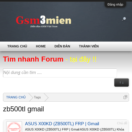
Đăng nhập
TRANG CHỦ
HOME
DIỄN ĐÀN
THÀNH VIÊN
Tìm nhanh Forum
- tại đây !!
↑ ↓
TRANG CHỦ
Tags
zb500tl gmail
ASUS X00KD (ZB500TL) FRP | Gmail
Chủ đề
ASUS X00KD (ZB500TL) FRP | Gmail ASUS X00KD (ZB500TL) Khóa