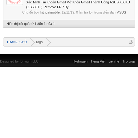
Xác Minh Tài Khoản Gmail,Mở Khóa Gmail Thành Công ASUS X00KD
(ZB500TL) Remove FRP By...
Chủ đề bởi:
kithuatmobile
,
12/11/19
, 0 lần trả lời, trong diễn đàn:
ASUS
Hiển thị kết quả từ 1 đến 1 của 1
TRANG CHỦ
Tags
Designed by
Brivium LLC.
Hydrogen
Tiếng Việt
Liên hệ
Trợ giúp