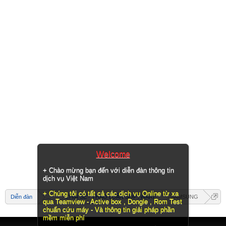
Welcome
+ Chào mừng bạn đến với diễn đàn thông tin
dịch vụ Việt Nam
+ Chúng tôi có tất cả các dịch vụ Online từ xa
Diễn đàn
...
CHIA SẺ - THẢO LUẬN SOFTWARE
SAMSUNG
qua Teamview - Active box , Dongle , Rom Test
chuẩn cứu máy - Và thông tin giải pháp phần
mềm miễn phí