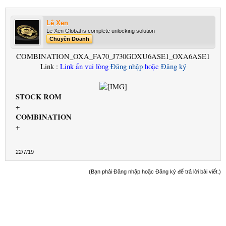
Lê Xen
Le Xen Global is complete unlocking solution
Chuyên Doanh
COMBINATION_OXA_FA70_J730GDXU6ASE1_OXA6ASE1
Link :
Link ẩn vui lòng
Đăng nhập
hoặc
Đăng ký
STOCK ROM
+
COMBINATION
+
22/7/19
(Bạn phải Đăng nhập hoặc Đăng ký để trả lời bài viết.)