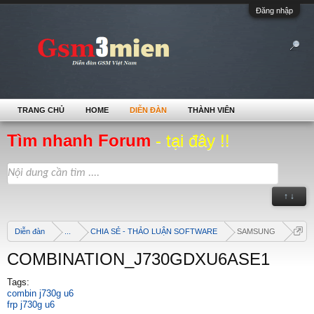
Đăng nhập
TRANG CHỦ
HOME
DIỄN ĐÀN
THÀNH VIÊN
Tìm nhanh Forum
- tại đây !!
↑ ↓
Diễn đàn
...
CHIA SẺ - THẢO LUẬN SOFTWARE
SAMSUNG
COMBINATION_J730GDXU6ASE1
Tags:
combin j730g u6
frp j730g u6