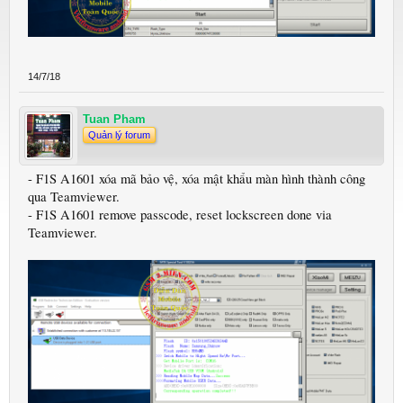
14/7/18
Tuan Pham
Quản lý forum
- F1S A1601 xóa mã bảo vệ, xóa mật khẩu màn hình thành công
qua Teamviewer.
- F1S A1601 remove passcode, reset lockscreen done via
Teamviewer.