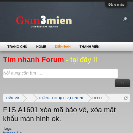
Đăng nhập
TRANG CHỦ
HOME
DIỄN ĐÀN
THÀNH VIÊN
Tìm nhanh Forum
- tại đây !!
↑ ↓
Diễn đàn
...
THÔNG TIN DỊCH VỤ ONLINE
OPPO
F1S A1601 xóa mã bảo vệ, xóa mật
khẩu màn hình ok.
Tags: