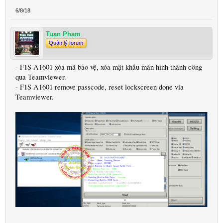
6/8/18
Tuan Pham
Quản lý forum
- F1S A1601 xóa mã bảo vệ, xóa mật khẩu màn hình thành công
qua Teamviewer.
- F1S A1601 remove passcode, reset lockscreen done via
Teamviewer.