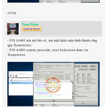
27/7/18
Tuan Pham
Quản lý forum
- F1S A1601 xóa mã bảo vệ, xóa mật khẩu màn hình thành công
qua Teamviewer.
- F1S A1601 remove passcode, reset lockscreen done via
Teamviewer.