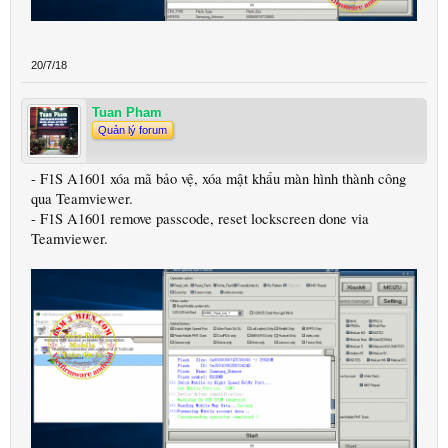
20/7/18
Tuan Pham
Quản lý forum
- F1S A1601 xóa mã bảo vệ, xóa mật khẩu màn hình thành công
qua Teamviewer.
- F1S A1601 remove passcode, reset lockscreen done via
Teamviewer.