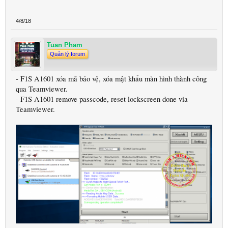
4/8/18
Tuan Pham
Quản lý forum
- F1S A1601 xóa mã bảo vệ, xóa mật khẩu màn hình thành công
qua Teamviewer.
- F1S A1601 remove passcode, reset lockscreen done via
Teamviewer.