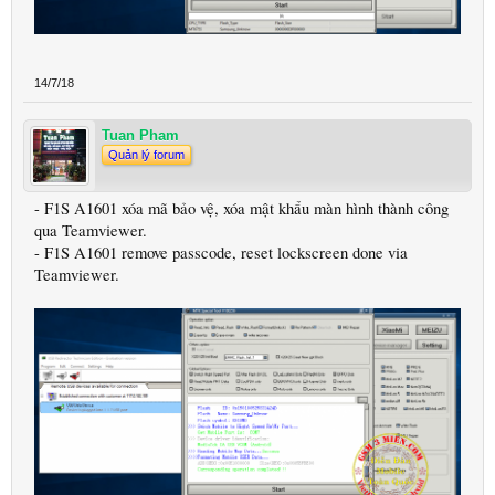
14/7/18
Tuan Pham
Quản lý forum
- F1S A1601 xóa mã bảo vệ, xóa mật khẩu màn hình thành công
qua Teamviewer.
- F1S A1601 remove passcode, reset lockscreen done via
Teamviewer.