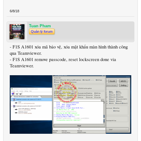
6/8/18
Tuan Pham
Quản lý forum
- F1S A1601 xóa mã bảo vệ, xóa mật khẩu màn hình thành công
qua Teamviewer.
- F1S A1601 remove passcode, reset lockscreen done via
Teamviewer.