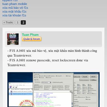
bypass f1s
tuan pham mobile
xóa mã bảo vệ f1s
xóa mật khẩu f1s
xóa tài khoản f1s
< Trước
1
2
Tuan Pham
Quản lý forum
- F1S A1601 xóa mã bảo vệ, xóa mật khẩu màn hình thành công
qua Teamviewer.
- F1S A1601 remove passcode, reset lockscreen done via
Teamviewer.