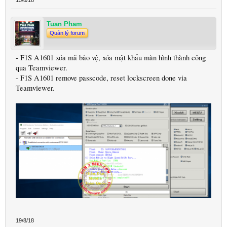
15/8/18
Tuan Pham
Quản lý forum
- F1S A1601 xóa mã bảo vệ, xóa mật khẩu màn hình thành công
qua Teamviewer.
- F1S A1601 remove passcode, reset lockscreen done via
Teamviewer.
19/8/18