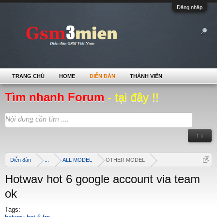
Đăng nhập
TRANG CHỦ
HOME
DIỄN ĐÀN
THÀNH VIÊN
Tìm nhanh Forum
- tại đây !!
↑ ↓
Diễn đàn
...
ALL MODEL
OTHER MODEL
Hotwav hot 6 google account via team
ok
Tags: