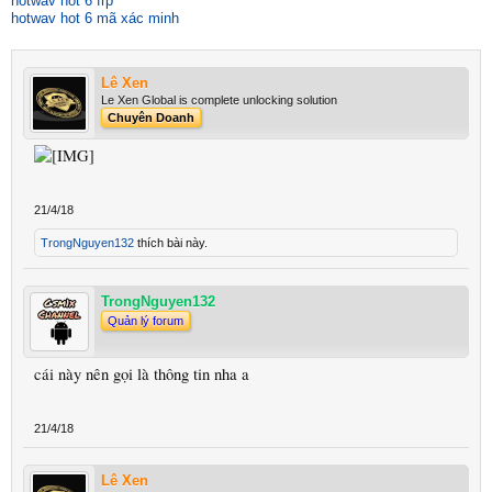
hotwav hot 6 frp
hotwav hot 6 mã xác minh
Lê Xen
Le Xen Global is complete unlocking solution
Chuyên Doanh
21/4/18
TrongNguyen132
thích bài này.
TrongNguyen132
Quản lý forum
cái này nên gọi là thông tin nha a
21/4/18
Lê Xen