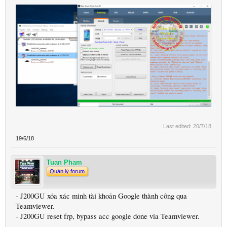
Last edited:
20/7/18
19/6/18
Tuan Pham
Quản lý forum
- J200GU xóa xác minh tài khoản Google thành công qua
Teamviewer.
- J200GU reset frp, bypass acc google done via Teamviewer.