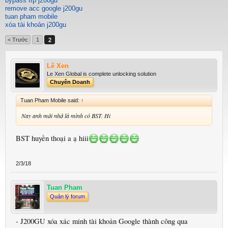
bypass frp j200gu
remove acc google j200gu
tuan pham mobile
xóa tài khoản j200gu
< Trước
1
2
Lê Xen
Le Xen Global is complete unlocking solution
Chuyên Doanh
Tuan Pham Mobile said:
↑
Nay anh mới nhớ là mình có BST. Hi
BST huyền thoại a ạ hiii
2/3/18
Tuan Pham
Quản lý forum
- J200GU xóa xác minh tài khoản Google thành công qua