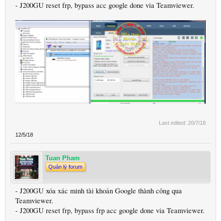
- J200GU reset frp, bypass acc google done via Teamviewer.
Last edited:
20/7/18
12/5/18
Tuan Pham
Quản lý forum
- J200GU xóa xác minh tài khoản Google thành công qua
Teamviewer.
- J200GU reset frp, bypass frp acc google done via Teamviewer.