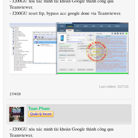
- J200GU xóa xác minh tài khoản Google thành công qua
Teamviewer.
- J200GU reset frp, bypass acc google done via Teamviewer.
Last edited:
20/7/18
17/4/18
Tuan Pham
Quản lý forum
- J200GU xóa xác minh tài khoản Google thành công qua
Teamviewer.