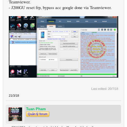
Teamviewer.
- J200GU reset frp, bypass acc google done via Teamviewer.
Last edited:
20/7/18
21/3/18
Tuan Pham
Quản lý forum