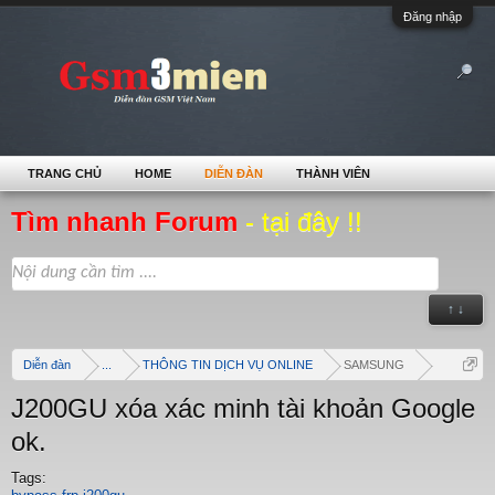
Đăng nhập
TRANG CHỦ
HOME
DIỄN ĐÀN
THÀNH VIÊN
Tìm nhanh Forum
- tại đây !!
↑ ↓
Diễn đàn
...
THÔNG TIN DỊCH VỤ ONLINE
SAMSUNG
J200GU xóa xác minh tài khoản Google
ok.
Tags: