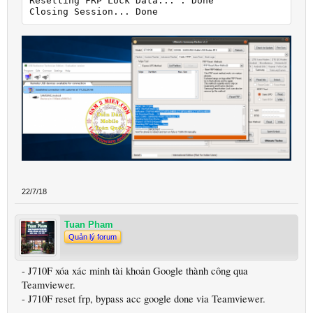
Resetting FRP Lock Data... . Done

Closing Session... Done
22/7/18
Tuan Pham
Quản lý forum
- J710F xóa xác minh tài khoản Google thành công qua
Teamviewer.
- J710F reset frp, bypass acc google done via Teamviewer.