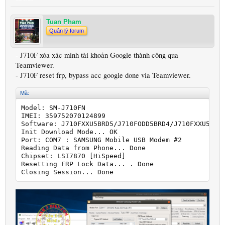
Tuan Pham
Quản lý forum
- J710F xóa xác minh tài khoản Google thành công qua
Teamviewer.
- J710F reset frp, bypass acc google done via Teamviewer.
Mã:
Model: SM-J710FN

IMEI: 359752070124899

Software: J710FXXU5BRD5/J710FODD5BRD4/J710FXXU5BRD4
Init Download Mode... OK

Port: COM7 : SAMSUNG Mobile USB Modem #2

Reading Data from Phone... Done

Chipset: LSI7870 [HiSpeed]

Resetting FRP Lock Data... . Done

Closing Session... Done