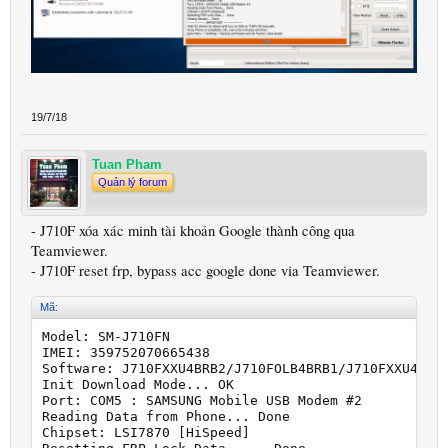
19/7/18
Tuan Pham
Quản lý forum
- J710F xóa xác minh tài khoản Google thành công qua
Teamviewer.
- J710F reset frp, bypass acc google done via Teamviewer.
Mã:
Model: SM-J710FN

IMEI: 359752070665438

Software: J710FXXU4BRB2/J710FOLB4BRB1/J710FXXU4BRB2
Init Download Mode... OK

Port: COM5 : SAMSUNG Mobile USB Modem #2

Reading Data from Phone... Done

Chipset: LSI7870 [HiSpeed]
