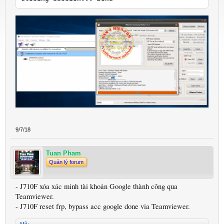
9/7/18
Tuan Pham
Quản lý forum
- J710F xóa xác minh tài khoản Google thành công qua
Teamviewer.
- J710F reset frp, bypass acc google done via Teamviewer.