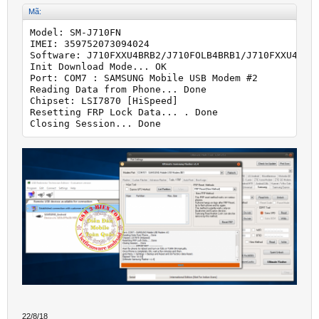
Mã:
Model: SM-J710FN

IMEI: 359752073094024

Software: J710FXXU4BRB2/J710FOLB4BRB1/J710FXXU4BRB2
Init Download Mode... OK

Port: COM7 : SAMSUNG Mobile USB Modem #2

Reading Data from Phone... Done

Chipset: LSI7870 [HiSpeed]

Resetting FRP Lock Data... . Done

Closing Session... Done
22/8/18