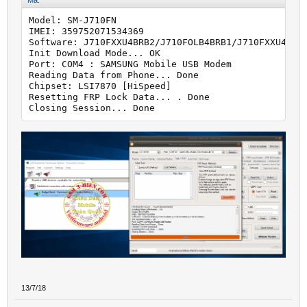
Mã:
Model: SM-J710FN

IMEI: 359752071534369

Software: J710FXXU4BRB2/J710FOLB4BRB1/J710FXXU4BRB2
Init Download Mode... OK

Port: COM4 : SAMSUNG Mobile USB Modem

Reading Data from Phone... Done

Chipset: LSI7870 [HiSpeed]

Resetting FRP Lock Data... . Done

Closing Session... Done
13/7/18