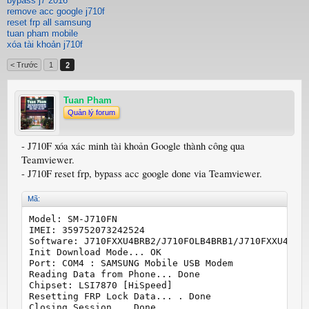
bypass j7 2016
remove acc google j710f
reset frp all samsung
tuan pham mobile
xóa tài khoản j710f
< Trước
1
2
Tuan Pham
Quản lý forum
- J710F xóa xác minh tài khoản Google thành công qua
Teamviewer.
- J710F reset frp, bypass acc google done via Teamviewer.
Mã:
Model: SM-J710FN

IMEI: 359752073242524

Software: J710FXXU4BRB2/J710FOLB4BRB1/J710FXXU4BRB2
Init Download Mode... OK

Port: COM4 : SAMSUNG Mobile USB Modem

Reading Data from Phone... Done

Chipset: LSI7870 [HiSpeed]

Resetting FRP Lock Data... . Done

Closing Session... Done