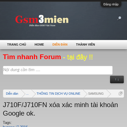
Đăng nhập
TRANG CHỦ
HOME
DIỄN ĐÀN
THÀNH VIÊN
Tìm nhanh Forum
- tại đây !!
↑ ↓
Diễn đàn
...
THÔNG TIN DỊCH VỤ ONLINE
SAMSUNG
J710F/J710FN xóa xác minh tài khoản
Google ok.
Tags: