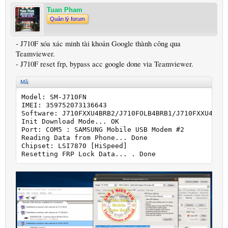
Tuan Pham
Quản lý forum
- J710F xóa xác minh tài khoản Google thành công qua
Teamviewer.
- J710F reset frp, bypass acc google done via Teamviewer.
Mã:
Model: SM-J710FN

IMEI: 359752073136643

Software: J710FXXU4BRB2/J710FOLB4BRB1/J710FXXU4BRB2
Init Download Mode... OK

Port: COM5 : SAMSUNG Mobile USB Modem #2

Reading Data from Phone... Done

Chipset: LSI7870 [HiSpeed]

Resetting FRP Lock Data... . Done