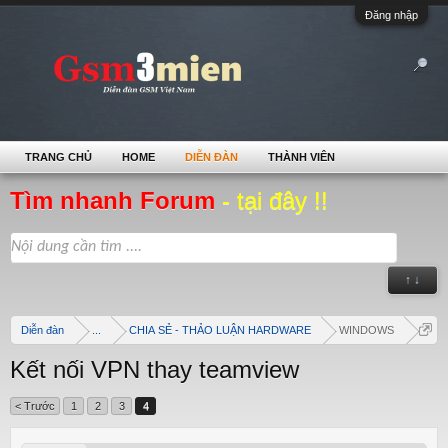
Đăng nhập
TRANG CHỦ
HOME
DIỄN ĐÀN
THÀNH VIÊN
Tìm nhanh Forum
- tại đây !!
↑ ↓
Diễn đàn
...
CHIA SẺ - THẢO LUẬN HARDWARE
WINDOWS
Kết nối VPN thay teamview
< Trước
1
2
3
4