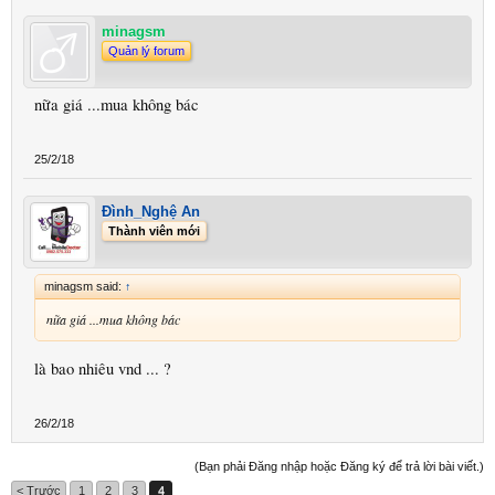
minagsm
Quản lý forum
nữa giá ...mua không bác
25/2/18
Đình_Nghệ An
Thành viên mới
minagsm said:
↑
nữa giá ...mua không bác
là bao nhiêu vnd ... ?
26/2/18
(Bạn phải Đăng nhập hoặc Đăng ký để trả lời bài viết.)
< Trước
1
2
3
4