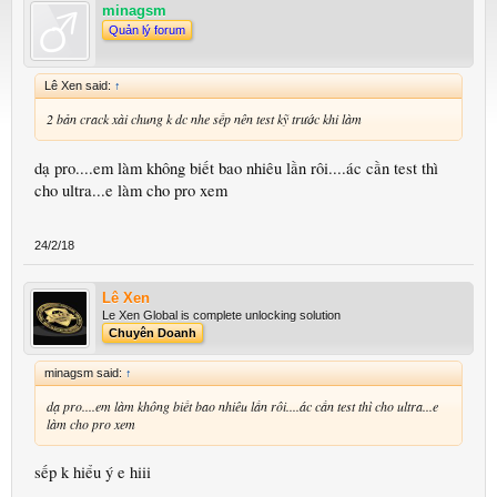
minagsm
Quản lý forum
Lê Xen said:
↑
2 bản crack xài chung k dc nhe sếp nên test kỹ trước khi làm
dạ pro....em làm không biết bao nhiêu lần rôi....ác cần test thì
cho ultra...e làm cho pro xem
24/2/18
Lê Xen
Le Xen Global is complete unlocking solution
Chuyên Doanh
minagsm said:
↑
dạ pro....em làm không biết bao nhiêu lần rôi....ác cần test thì cho ultra...e
làm cho pro xem
sếp k hiểu ý e hiii