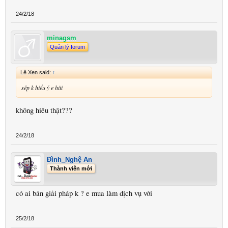
24/2/18
minagsm
Quản lý forum
Lê Xen said:
↑
sếp k hiểu ý e hiii
không hiêu thật???
24/2/18
Đình_Nghệ An
Thành viên mới
có ai bán giải pháp k ? e mua làm dịch vụ với
25/2/18