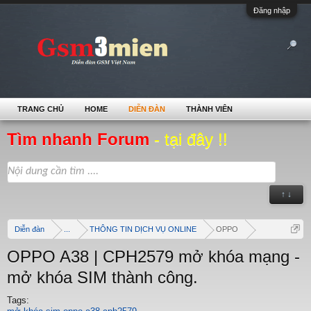
Đăng nhập
TRANG CHỦ
HOME
DIỄN ĐÀN
THÀNH VIÊN
Tìm nhanh Forum
- tại đây !!
↑ ↓
Diễn đàn
...
THÔNG TIN DỊCH VỤ ONLINE
OPPO
OPPO A38 | CPH2579 mở khóa mạng -
mở khóa SIM thành công.
Tags: