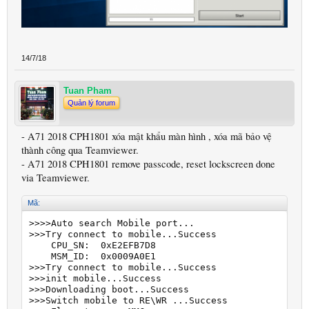
14/7/18
Tuan Pham
Quản lý forum
- A71 2018 CPH1801 xóa mật khẩu màn hình , xóa mã bảo vệ
thành công qua Teamviewer.
- A71 2018 CPH1801 remove passcode, reset lockscreen done
via Teamviewer.
Mã:
>>>>Auto search Mobile port...

>>>Try connect to mobile...Success

    CPU_SN:  0xE2EFB7D8

    MSM_ID:  0x0009A0E1

>>>Try connect to mobile...Success

>>>init mobile...Success

>>>Downloading boot...Success

>>>Switch mobile to RE\WR ...Success
