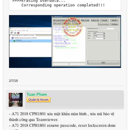
>>>>Erasing Userdata...

    Corresponding operation completed!!!
2/7/18
Tuan Pham
Quản lý forum
- A71 2018 CPH1801 xóa mật khẩu màn hình , xóa mã bảo vệ
thành công qua Teamviewer.
- A71 2018 CPH1801 remove passcode, reset lockscreen done