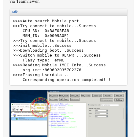
via Teamviewer.
Mã:
>>>>Auto search Mobile port...

>>>Try connect to mobile...Success

    CPU_SN:  0xBAF03FA8

    MSM_ID:  0x0009A0E1

>>>Try connect to mobile...Success

>>>init mobile...Success

>>>Downloading boot...Success

>>>Switch mobile to RE\WR ...Success

    Flasy type:  eMMC

>>>>Reading Mobile IMEI Info...Success

    org imei:869602035702276

>>>>Erasing Userdata...

    Corresponding operation completed!!!