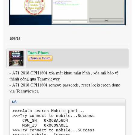
10/6/18
Tuan Pham
Quản lý forum
- A71 2018 CPH1801 xóa mật khẩu màn hình , xóa mã bảo vệ
thành công qua Teamviewer.
- A71 2018 CPH1801 remove passcode, reset lockscreen done
via Teamviewer.
Mã:
>>>>Auto search Mobile port...

>>>Try connect to mobile...Success

    CPU_SN:  0x06BA56D4

    MSM_ID:  0x0009A0E1

>>>Try connect to mobile...Success

>>>init mobile...Success
