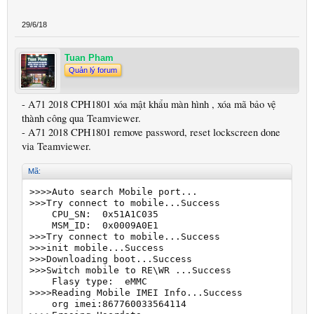
29/6/18
Tuan Pham
Quản lý forum
- A71 2018 CPH1801 xóa mật khẩu màn hình , xóa mã bảo vệ
thành công qua Teamviewer.
- A71 2018 CPH1801 remove password, reset lockscreen done
via Teamviewer.
Mã:
>>>>Auto search Mobile port...

>>>Try connect to mobile...Success

    CPU_SN:  0x51A1C035

    MSM_ID:  0x0009A0E1

>>>Try connect to mobile...Success

>>>init mobile...Success

>>>Downloading boot...Success

>>>Switch mobile to RE\WR ...Success

    Flasy type:  eMMC

>>>>Reading Mobile IMEI Info...Success

    org imei:867760033564114
