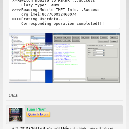
>>>Switch mobile to RE\WR ...Success

    Flasy type:  eMMC

>>>>Reading Mobile IMEI Info...Success

    org imei:867760032460074

>>>>Erasing Userdata...

    Corresponding operation completed!!!
1/6/18
Tuan Pham
Quản lý forum
- A71 2018 CPH1801 xóa mật khẩu màn hình , xóa mã bảo vệ