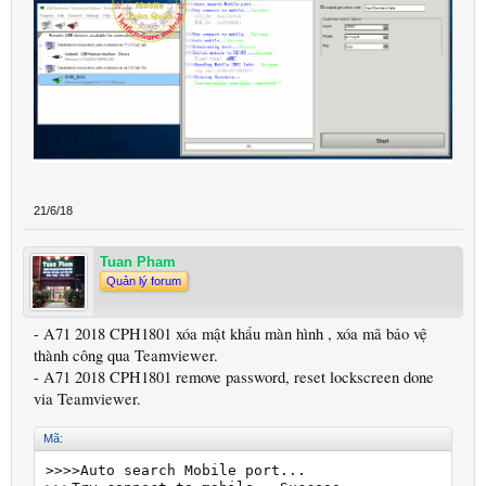
21/6/18
Tuan Pham
Quản lý forum
- A71 2018 CPH1801 xóa mật khẩu màn hình , xóa mã bảo vệ
thành công qua Teamviewer.
- A71 2018 CPH1801 remove password, reset lockscreen done
via Teamviewer.
Mã:
>>>>Auto search Mobile port...
