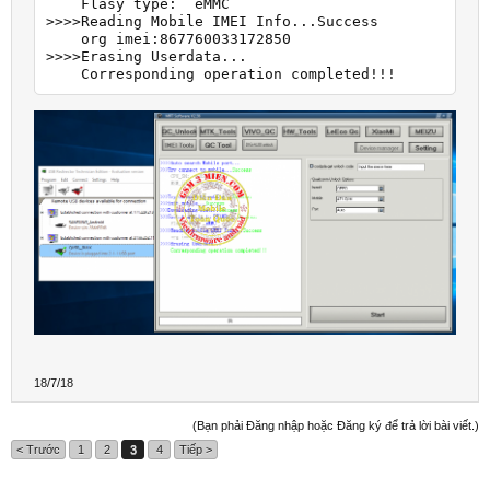
    Flasy type:  eMMC

>>>>Reading Mobile IMEI Info...Success

    org imei:867760033172850

>>>>Erasing Userdata...

    Corresponding operation completed!!!
18/7/18
(Bạn phải Đăng nhập hoặc Đăng ký để trả lời bài viết.)
< Trước
1
2
3
4
Tiếp >