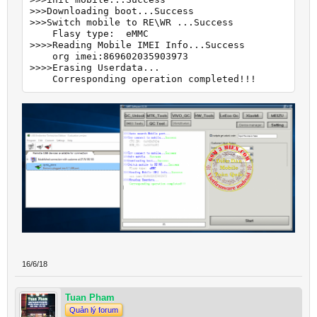
>>>Downloading boot...Success

>>>Switch mobile to RE\WR ...Success

    Flasy type:  eMMC

>>>>Reading Mobile IMEI Info...Success

    org imei:869602035903973

>>>>Erasing Userdata...

    Corresponding operation completed!!!
16/6/18
Tuan Pham
Quản lý forum