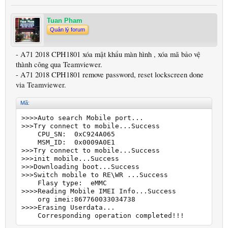
Tuan Pham
Quản lý forum
- A71 2018 CPH1801 xóa mật khẩu màn hình , xóa mã bảo vệ
thành công qua Teamviewer.
- A71 2018 CPH1801 remove password, reset lockscreen done
via Teamviewer.
Mã:
>>>>Auto search Mobile port...

>>>Try connect to mobile...Success

    CPU_SN:  0xC924A065

    MSM_ID:  0x0009A0E1

>>>Try connect to mobile...Success

>>>init mobile...Success

>>>Downloading boot...Success

>>>Switch mobile to RE\WR ...Success

    Flasy type:  eMMC

>>>>Reading Mobile IMEI Info...Success

    org imei:867760033034738

>>>>Erasing Userdata...

    Corresponding operation completed!!!