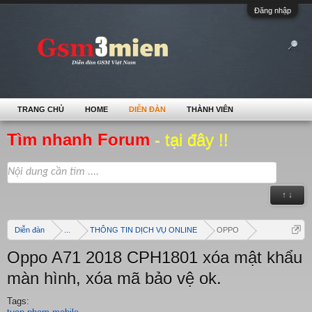
Đăng nhập
TRANG CHỦ
HOME
DIỄN ĐÀN
THÀNH VIÊN
Tìm nhanh Forum
- tại đây !!
↑ ↓
Diễn đàn
...
THÔNG TIN DỊCH VỤ ONLINE
OPPO
Oppo A71 2018 CPH1801 xóa mật khẩu
màn hình, xóa mã bảo vệ ok.
Tags: