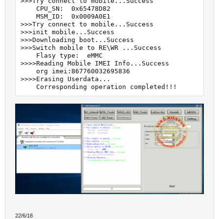
>>>Try connect to mobile...Success

    CPU_SN:  0x65478D82

    MSM_ID:  0x0009A0E1

>>>Try connect to mobile...Success

>>>init mobile...Success

>>>Downloading boot...Success

>>>Switch mobile to RE\WR ...Success

    Flasy type:  eMMC

>>>>Reading Mobile IMEI Info...Success

    org imei:867760032695836

>>>>Erasing Userdata...

    Corresponding operation completed!!!
22/6/18