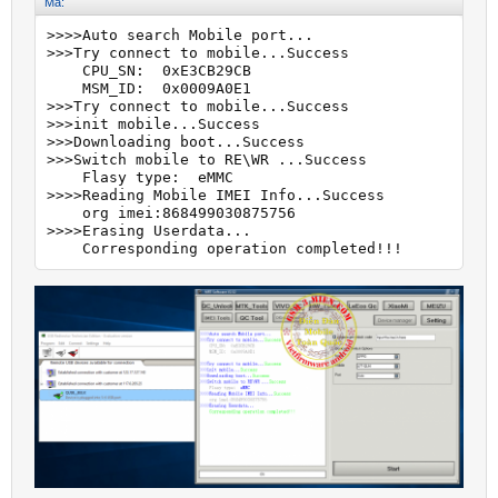
Mã:
>>>>Auto search Mobile port...

>>>Try connect to mobile...Success

    CPU_SN:  0xE3CB29CB

    MSM_ID:  0x0009A0E1

>>>Try connect to mobile...Success

>>>init mobile...Success

>>>Downloading boot...Success

>>>Switch mobile to RE\WR ...Success

    Flasy type:  eMMC

>>>>Reading Mobile IMEI Info...Success

    org imei:868499030875756

>>>>Erasing Userdata...

    Corresponding operation completed!!!