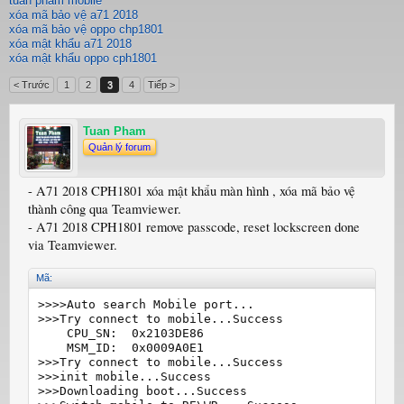
tuan pham mobile
xóa mã bảo vệ a71 2018
xóa mã bảo vệ oppo chp1801
xóa mật khẩu a71 2018
xóa mật khẩu oppo cph1801
< Trước
1
2
3
4
Tiếp >
Tuan Pham
Quản lý forum
- A71 2018 CPH1801 xóa mật khẩu màn hình , xóa mã bảo vệ
thành công qua Teamviewer.
- A71 2018 CPH1801 remove passcode, reset lockscreen done
via Teamviewer.
Mã:
>>>>Auto search Mobile port...

>>>Try connect to mobile...Success

    CPU_SN:  0x2103DE86

    MSM_ID:  0x0009A0E1

>>>Try connect to mobile...Success

>>>init mobile...Success

>>>Downloading boot...Success
