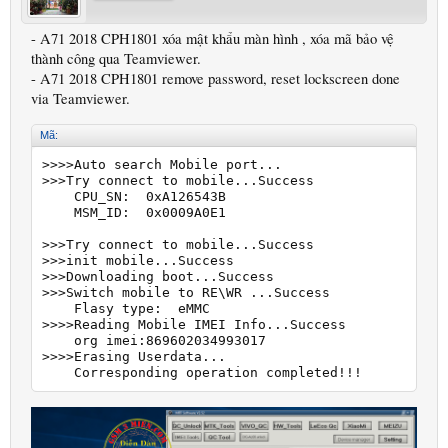
- A71 2018 CPH1801 xóa mật khẩu màn hình , xóa mã bảo vệ
thành công qua Teamviewer.
- A71 2018 CPH1801 remove password, reset lockscreen done
via Teamviewer.
Mã:
>>>>Auto search Mobile port...

>>>Try connect to mobile...Success

    CPU_SN:  0xA126543B

    MSM_ID:  0x0009A0E1

>>>Try connect to mobile...Success

>>>init mobile...Success

>>>Downloading boot...Success

>>>Switch mobile to RE\WR ...Success

    Flasy type:  eMMC

>>>>Reading Mobile IMEI Info...Success

    org imei:869602034993017

>>>>Erasing Userdata...

    Corresponding operation completed!!!