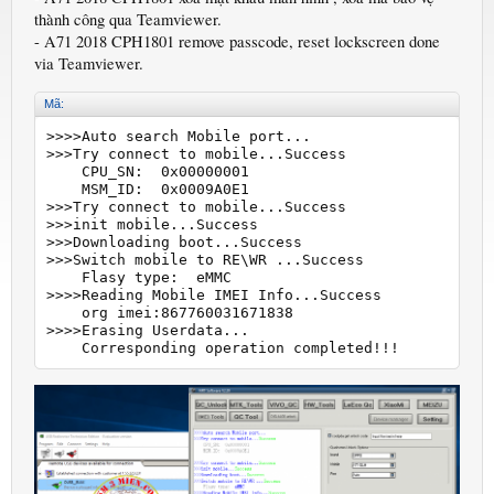
thành công qua Teamviewer.
- A71 2018 CPH1801 remove passcode, reset lockscreen done
via Teamviewer.
Mã:
>>>>Auto search Mobile port...

>>>Try connect to mobile...Success

    CPU_SN:  0x00000001

    MSM_ID:  0x0009A0E1

>>>Try connect to mobile...Success

>>>init mobile...Success

>>>Downloading boot...Success

>>>Switch mobile to RE\WR ...Success

    Flasy type:  eMMC

>>>>Reading Mobile IMEI Info...Success

    org imei:867760031671838

>>>>Erasing Userdata...

    Corresponding operation completed!!!