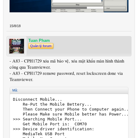
15/8/18
Tuan Pham
Quản lý forum
- A83 - CPH1729 xóa mã bảo vệ, xóa mật khẩu màn hình thành
công qua Teamviewer.
- A83 - CPH1729 remove password, reset lockscreen done via
Teamviewer.
Mã:
Disconnect Mobile...

    Re-Put the Mobile Bettery...

    Then Connect your Phone to Computer again....

    Please Make sure Mobile better has Power...

>>> Searching Mobile Port...

    Get Mobile Port is:  COM70

>>> Device driver identification:

    MediaTek USB Port
