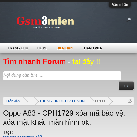
Đăng nhập
TRANG CHỦ
HOME
DIỄN ĐÀN
THÀNH VIÊN
Tìm nhanh Forum
- tại đây !!
↑ ↓
Diễn đàn
...
THÔNG TIN DỊCH VỤ ONLINE
OPPO
Oppo A83 - CPH1729 xóa mã bảo vệ,
xóa mật khẩu màn hình ok.
Tags: