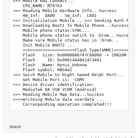
>>> Mobile Has Connect...

    CPU_NAME: MT6763

>>> Reading Mobile Hardware Info...Success

    HW_Inf:  8A00    SW_Inf:  CA01

>>> Initialization Mobile ...>>> Sending Auth File 
>>> Downloading Boot1 To Mobile Phone...Success

    Mobile phone status:SYNC...

    Mobile phone status swtich to :brom...Success

    Make sure Mobile status has in :brom...

    Init Mobile BOOT2 ...

    =====================Flash Type(eMMC)==========
    Flash   Size: 0x0000000747C00000 -> 29820M

    Flash     ID: 0x90014A4842473461

    Flash   Name: Hynix_Unknow

    Flash symbol: HBG4a2

>>> Swich Mobile to Hight Speed Re\Wr Port...

    Get Mobile Port is:  COM5

>>> Device driver identification:

    MediaTek DA USB VCOM (Android)

>>> Reading Mobile Map Data...Success

>>>>Writeing Mobile data userdata ...

30/9/18