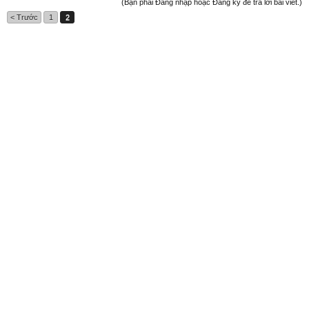
(Bạn phải Đăng nhập hoặc Đăng ký để trả lời bài viết.)
< Trước
1
2