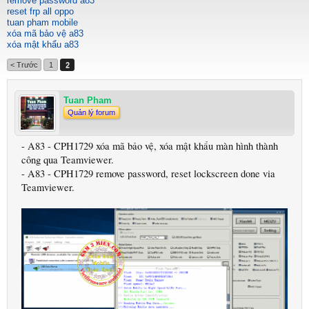
remove password a83
reset frp all oppo
tuan pham mobile
xóa mã bảo vệ a83
xóa mật khẩu a83
< Trước
1
2
Tuan Pham
Quản lý forum
- A83 - CPH1729 xóa mã bảo vệ, xóa mật khẩu màn hình thành
công qua Teamviewer.
- A83 - CPH1729 remove password, reset lockscreen done via
Teamviewer.