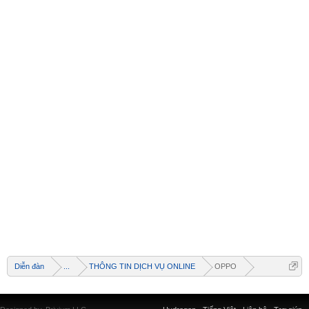
Welcome
+ Chào mừng bạn đến với diễn đàn thông tin
dịch vụ Việt Nam
+ Chúng tôi có tất cả các dịch vụ Online từ xa
Diễn đàn
...
THÔNG TIN DỊCH VỤ ONLINE
OPPO
qua Teamview - Active box , Dongle , Rom Test
chuẩn cứu máy - Và thông tin giải pháp phần
mềm miễn phí