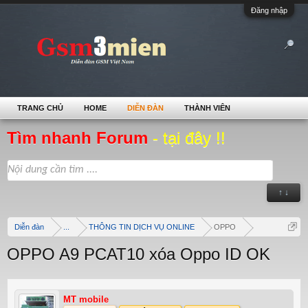
Đăng nhập
TRANG CHỦ
HOME
DIỄN ĐÀN
THÀNH VIÊN
Tìm nhanh Forum
- tại đây !!
↑ ↓
Diễn đàn
...
THÔNG TIN DỊCH VỤ ONLINE
OPPO
OPPO A9 PCAT10 xóa Oppo ID OK
MT mobile