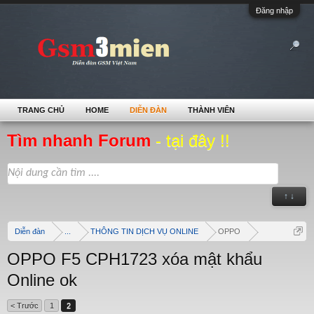
Đăng nhập
TRANG CHỦ
HOME
DIỄN ĐÀN
THÀNH VIÊN
Tìm nhanh Forum
- tại đây !!
↑ ↓
Diễn đàn
...
THÔNG TIN DỊCH VỤ ONLINE
OPPO
OPPO F5 CPH1723 xóa mật khẩu
Online ok
< Trước
1
2