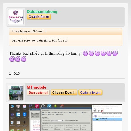
Dtddthanhphong
Quản lý forum
TrongNguyen132 said:
↑
bác này trùm.em nghe danh bác lâu rồi
Thanks bác nhiều ạ. E thik sống ảo lắm ạ .
14/3/18
MT mobile
Ban quản trị
Chuyên Doanh
Quản lý forum