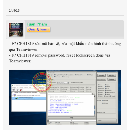
14/9/18
Tuan Pham
Quản lý forum
- F7 CPH1819 xóa mã bảo vệ, xóa mật khẩu màn hình thành công
qua Teamviewer.
- F7 CPH1819 remove password, reset lockscreen done via
Teamviewer.