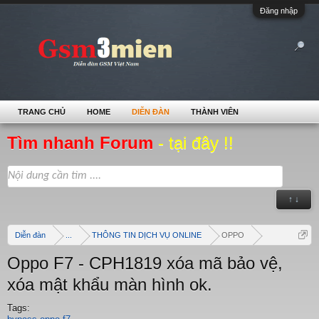
Đăng nhập
TRANG CHỦ
HOME
DIỄN ĐÀN
THÀNH VIÊN
Tìm nhanh Forum
- tại đây !!
↑ ↓
Diễn đàn
...
THÔNG TIN DỊCH VỤ ONLINE
OPPO
Oppo F7 - CPH1819 xóa mã bảo vệ,
xóa mật khẩu màn hình ok.
Tags: