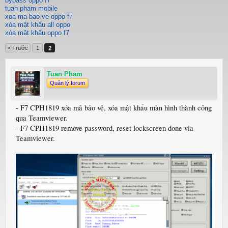
bypass oppo f7
tuan pham mobile
xoa ma bao ve oppo f7
xóa mật khẩu all oppo
xóa mật khẩu oppo f7
< Trước
1
2
Tuan Pham
Quản lý forum
- F7 CPH1819 xóa mã bảo vệ, xóa mật khẩu màn hình thành công
qua Teamviewer.
- F7 CPH1819 remove password, reset lockscreen done via
Teamviewer.