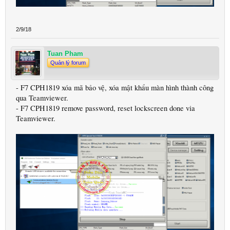
2/9/18
Tuan Pham
Quản lý forum
- F7 CPH1819 xóa mã bảo vệ, xóa mật khẩu màn hình thành công
qua Teamviewer.
- F7 CPH1819 remove password, reset lockscreen done via
Teamviewer.