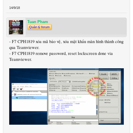
14/9/18
Tuan Pham
Quản lý forum
- F7 CPH1819 xóa mã bảo vệ, xóa mật khẩu màn hình thành công
qua Teamviewer.
- F7 CPH1819 remove password, reset lockscreen done via
Teamviewer.