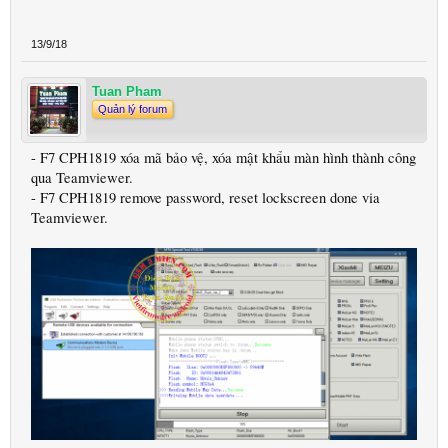
13/9/18
Tuan Pham
Quản lý forum
- F7 CPH1819 xóa mã bảo vệ, xóa mật khẩu màn hình thành công
qua Teamviewer.
- F7 CPH1819 remove password, reset lockscreen done via
Teamviewer.