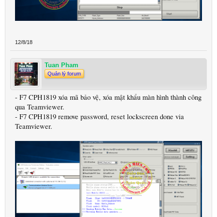
12/8/18
Tuan Pham
Quản lý forum
- F7 CPH1819 xóa mã bảo vệ, xóa mật khẩu màn hình thành công
qua Teamviewer.
- F7 CPH1819 remove password, reset lockscreen done via
Teamviewer.