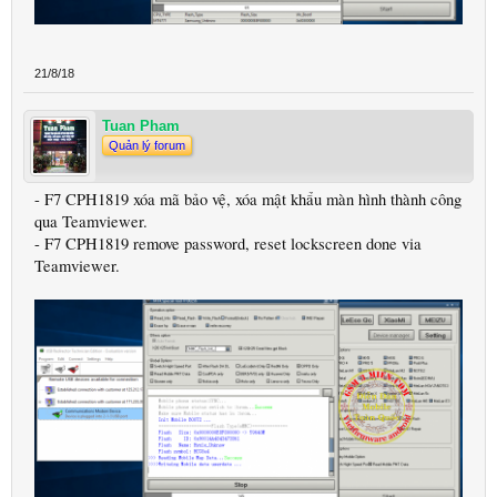
21/8/18
Tuan Pham
Quản lý forum
- F7 CPH1819 xóa mã bảo vệ, xóa mật khẩu màn hình thành công
qua Teamviewer.
- F7 CPH1819 remove password, reset lockscreen done via
Teamviewer.