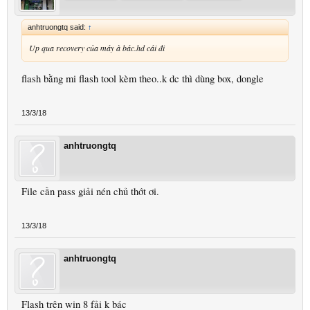
anhtruongtq said:
↑
Up qua recovery của máy à bác.hd cái đi
flash bằng mi flash tool kèm theo..k dc thì dùng box, dongle
13/3/18
anhtruongtq
File cần pass giải nén chủ thớt ơi.
13/3/18
anhtruongtq
Flash trên win 8 fải k bác