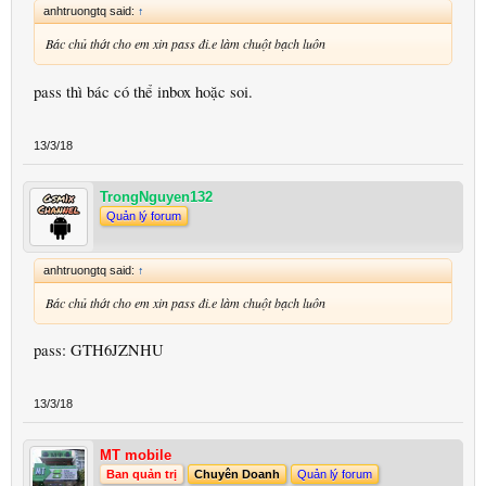
anhtruongtq said:
↑
Bác chủ thớt cho em xin pass đi.e làm chuột bạch luôn
pass thì bác có thể inbox hoặc soi.
13/3/18
TrongNguyen132
Quản lý forum
anhtruongtq said:
↑
Bác chủ thớt cho em xin pass đi.e làm chuột bạch luôn
pass: GTH6JZNHU
13/3/18
MT mobile
Ban quản trị
Chuyên Doanh
Quản lý forum