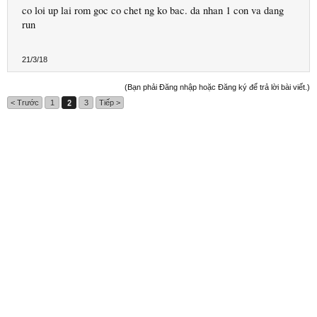
co loi up lai rom goc co chet ng ko bac. da nhan 1 con va dang
run
21/3/18
(Bạn phải Đăng nhập hoặc Đăng ký để trả lời bài viết.)
< Trước
1
2
3
Tiếp >