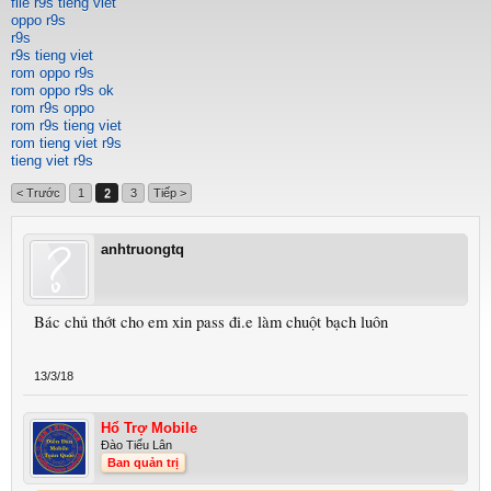
file r9s tieng viet
oppo r9s
r9s
r9s tieng viet
rom oppo r9s
rom oppo r9s ok
rom r9s oppo
rom r9s tieng viet
rom tieng viet r9s
tieng viet r9s
< Trước
1
2
3
Tiếp >
anhtruongtq
Bác chủ thớt cho em xin pass đi.e làm chuột bạch luôn
13/3/18
Hổ Trợ Mobile
Đào Tiểu Lân
Ban quản trị