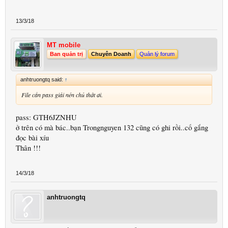
13/3/18
MT mobile
Ban quản trị
Chuyên Doanh
Quản lý forum
anhtruongtq said:
↑
File cần pass giải nén chủ thớt ơi.
pass: GTH6JZNHU
ở trên có mà bác..bạn Trongnguyen 132 cũng có ghi rồi..cố gắng
đọc bài xíu
Thân !!!
14/3/18
anhtruongtq