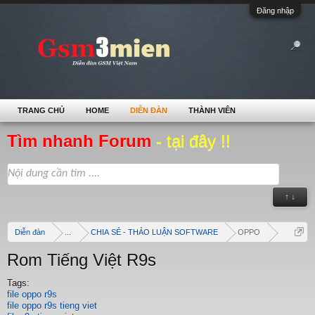
Đăng nhập
TRANG CHỦ
HOME
DIỄN ĐÀN
THÀNH VIÊN
Tìm nhanh Forum
- tại đây !!
↑ ↓
Diễn đàn
...
CHIA SẺ - THẢO LUẬN SOFTWARE
OPPO
Rom Tiếng Việt R9s
Tags:
file oppo r9s
file oppo r9s tieng viet