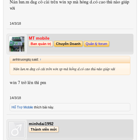
Nản lun.m đag cố cài trên win xp mà hổng d.có cao thủ nào giúp
với
14/3/18
MT mobile
Ban quản trị
Chuyên Doanh
Quản lý forum
anhtruongtq said:
↑
Nản lun.m đag cố cài trên win xp mà hổng d.có cao thủ nào giúp với
win 7 trở lên thì pm
14/3/18
Hổ Trợ Mobile
thích bài này.
minhdai1992
Thành viên mới