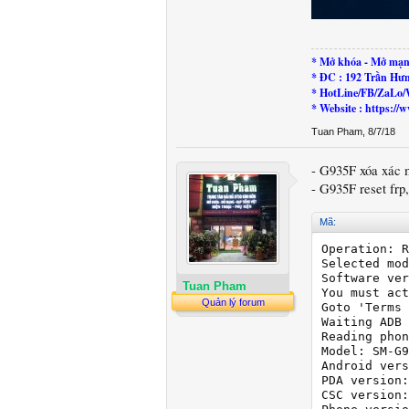
* Mở khóa - Mở mạn
* ĐC : 192 Trần Hư
* HotLine/FB/ZaLo/
* Website : https:
Tuan Pham
,
8/7/18
- G935F xóa xác 
- G935F reset frp
Mã:
Operation: R
Selected mod
Software ver
Tuan Pham
You must act
Quản lý forum
Goto 'Terms 
Waiting ADB 
Reading phon
Model: SM-G9
Android vers
PDA version:
CSC version: