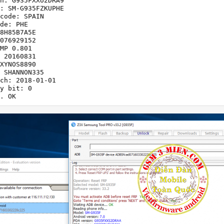
n: G935FXXU2DRA9

: SM-G935FZKUPHE

code: SPAIN

de: PHE

8H85B7A5E

076929152

MP 0.801

 20160831

XYNOS8890

 SHANNON335

ch: 2018-01-01

y bit: 0

. OK