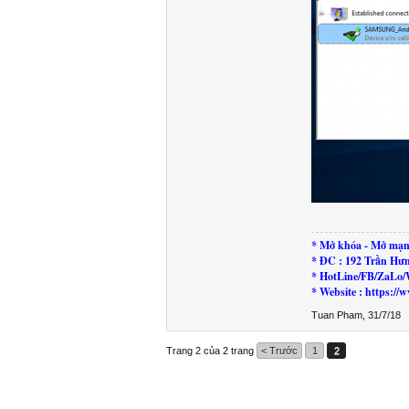
* Mở khóa - Mở mạn
* ĐC : 192 Trần Hư
* HotLine/FB/ZaLo/
* Website : https:
Tuan Pham
,
31/7/18
Trang 2 của 2 trang
< Trước
1
2