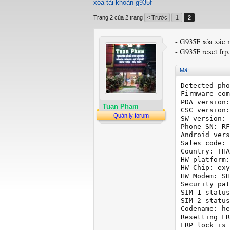
xóa tài khoản g935f
Trang 2 của 2 trang
< Trước
1
2
- G935F xóa xác 
- G935F reset frp
Mã:
Detected pho
Firmware com
PDA version:
Tuan Pham
CSC version:
Quản lý forum
SW version: 
Phone SN: RF
Android vers
Sales code: 
Country: THA
HW platform:
HW Chip: exy
HW Modem: SH
Security pat
SIM 1 status
SIM 2 status
Codename: he
Resetting FR
FRP lock is 