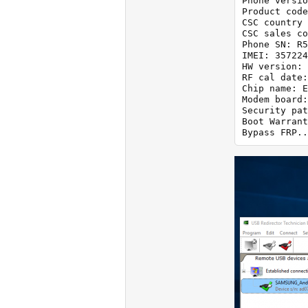
Phone versio
Product code
CSC country 
CSC sales co
Phone SN: R5
IMEI: 357224
HW version: 
RF cal date:
Chip name: E
Modem board:
Security pat
Boot Warrant
Bypass FRP..