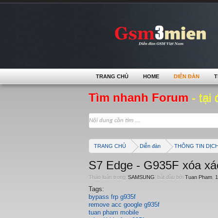
TRANG CHỦ
HOME
DIỄN ĐÀN
T
Tìm nhanh Forum
- tại 
TRANG CHỦ
Diễn đàn
THÔNG TIN DỊC
S7 Edge - G935F xóa xác
Thảo luận trong '
SAMSUNG
' bắt đầu bởi
Tuan Pham
,
1
Tags:
bypass frp g935f
remove acc google g935f
tuan pham mobile