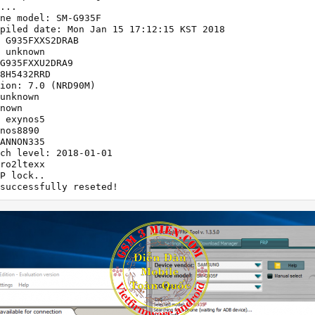
...

ne model: SM-G935F

piled date: Mon Jan 15 17:12:15 KST 2018

 G935FXXS2DRAB

 unknown

G935FXXU2DRA9

8H5432RRD

ion: 7.0 (NRD90M)

unknown

nown

 exynos5

nos8890

ANNON335

ch level: 2018-01-01

ro2ltexx

P lock..

successfully reseted!