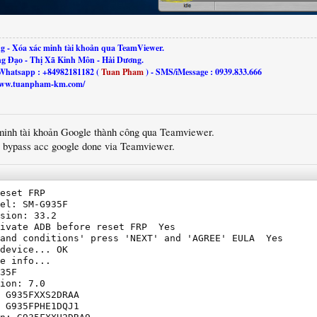
g - Xóa xác minh tài khoản qua TeamViewer.
ng Đạo - Thị Xã Kinh Môn - Hải Dương.
Whatsapp : +84982181182 (
Tuan Pham
) - SMS/iMessage : 0939.833.666
//www.tuanpham-km.com/
minh tài khoản Google thành công qua Teamviewer.
, bypass acc google done via Teamviewer.
eset FRP

el: SM-G935F

sion: 33.2

ivate ADB before reset FRP  Yes

and conditions' press 'NEXT' and 'AGREE' EULA  Yes

device... OK

e info...

35F

ion: 7.0

 G935FXXS2DRAA

 G935FPHE1DQJ1
