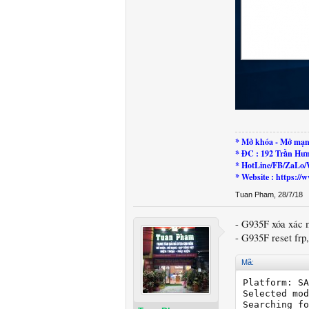
* Mở khóa - Mở mạn
* ĐC : 192 Trần Hư
* HotLine/FB/ZaLo/
* Website : https:
Tuan Pham
,
28/7/18
- G935F xóa xác 
- G935F reset frp
Mã:
Platform: SA
Selected mod
Searching fo