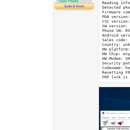
Tuan Pham
Reading info
Quản lý forum
Detected pho
Firmware com
PDA version:
CSC version:
SW version: 
Phone SN: R5
Android vers
Sales code: 
Country: unk
HW platform:
HW Chip: exy
HW Modem: SH
Security pat
Codename: he
Resetting FR
FRP lock is 