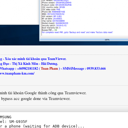
g - Xóa xác minh tài khoản qua TeamViewer.
ng Đạo - Thị Xã Kinh Môn - Hải Dương.
Whatsapp : +84982181182 (
Tuan Pham
) - SMS/iMessage : 0939.833.666
//www.tuanpham-km.com/
minh tài khoản Google thành công qua Teamviewer.
, bypass acc google done via Teamviewer.
MSUNG

el: SM-G935F

r a phone (waiting for ADB device)...
