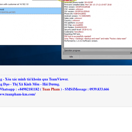
g - Xóa xác minh tài khoản qua TeamViewer.
ng Đạo - Thị Xã Kinh Môn - Hải Dương.
Whatsapp : +84982181182 (
Tuan Pham
) - SMS/iMessage : 0939.833.666
//www.tuanpham-km.com/