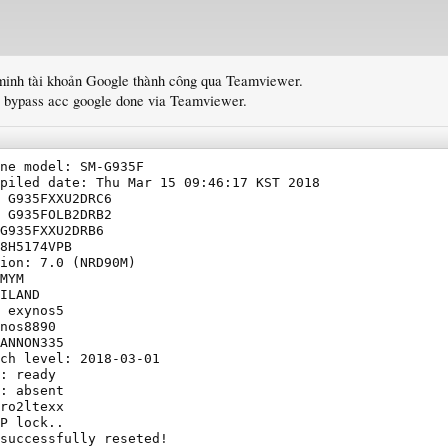
minh tài khoản Google thành công qua Teamviewer.
, bypass acc google done via Teamviewer.
ne model: SM-G935F

piled date: Thu Mar 15 09:46:17 KST 2018

 G935FXXU2DRC6

 G935FOLB2DRB2

G935FXXU2DRB6

8H5174VPB

ion: 7.0 (NRD90M)

MYM

ILAND

 exynos5

nos8890

ANNON335

ch level: 2018-03-01

: ready

: absent

ro2ltexx

P lock..

successfully reseted!