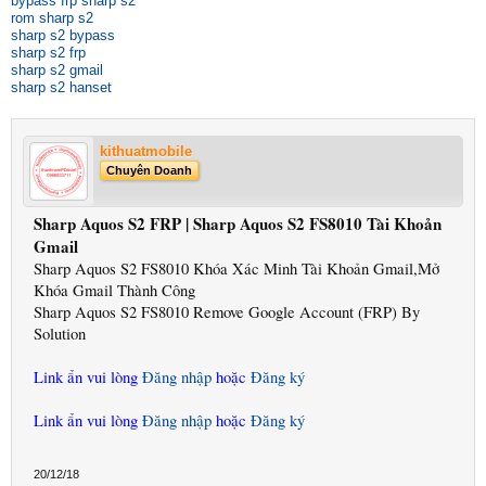
bypass frp sharp s2
rom sharp s2
sharp s2 bypass
sharp s2 frp
sharp s2 gmail
sharp s2 hanset
kithuatmobile
Chuyên Doanh
Sharp Aquos S2 FRP | Sharp Aquos S2 FS8010 Tài Khoản
Gmail
Sharp Aquos S2 FS8010 Khóa Xác Minh Tài Khoản Gmail,Mở
Khóa Gmail Thành Công
Sharp Aquos S2 FS8010 Remove Google Account (FRP) By
Solution
Link ẩn vui lòng
Đăng nhập
hoặc
Đăng ký
Link ẩn vui lòng
Đăng nhập
hoặc
Đăng ký
20/12/18