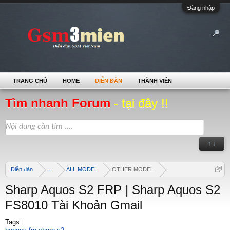
Đăng nhập
TRANG CHỦ
HOME
DIỄN ĐÀN
THÀNH VIÊN
Tìm nhanh Forum
- tại đây !!
↑ ↓
Diễn đàn
...
ALL MODEL
OTHER MODEL
Sharp Aquos S2 FRP | Sharp Aquos S2
FS8010 Tài Khoản Gmail
Tags: