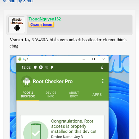
vsmart joy 3 root
TrongNguyen132
Quản lý forum
Vsmart Joy 3 V430A bị ẩn oem unlock bootloader và root thành
công.