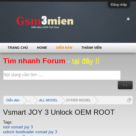
Đăng nhập
TRANG CHỦ
HOME
DIỄN ĐÀN
THÀNH VIÊN
Tìm nhanh Forum
- tại đây !!
↑ ↓
Diễn đàn
...
ALL MODEL
OTHER MODEL
Vsmart JOY 3 Unlock OEM ROOT
Tags:
root vsmart joy 3
unlock bootloader vsmart joy 3