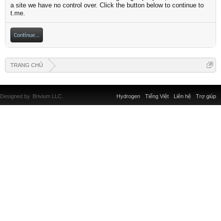
a site we have no control over. Click the button below to continue to
t.me.
Continue...
TRANG CHỦ
Designed by
Brivium LLC.
Hydrogen
Tiếng Việt
Liên hệ
Trợ giúp