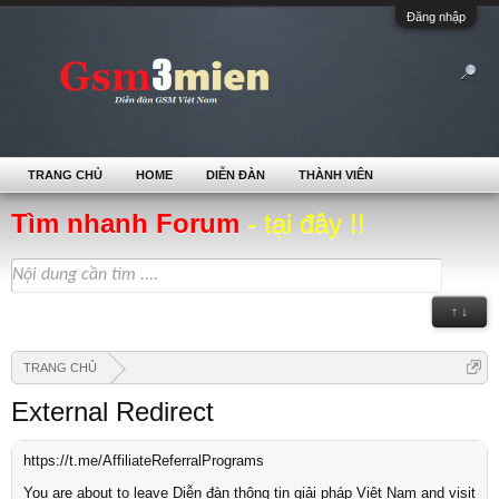
Đăng nhập
TRANG CHỦ
HOME
DIỄN ĐÀN
THÀNH VIÊN
Tìm nhanh Forum
- tại đây !!
↑ ↓
TRANG CHỦ
External Redirect
https://t.me/AffiliateReferralPrograms
You are about to leave Diễn đàn thông tin giải pháp Việt Nam and visit